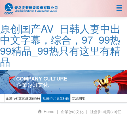
首頁
關(guān)于我們
原创国产AV_日韩人妻中出_
新聞中心
中文字幕，综合，97_99热
99精品_99热只有这里有精
人力資源
品
業(yè)務(wù)拓展
企業(yè)文化
COMPANY CULTURE
企業(yè)文化
企業(yè)文化建設(shè)
社會(huì)責(zé)任
交流園地
中文
EN
Home
|
企業(yè)文化
|
社會(huì)責(zé)任