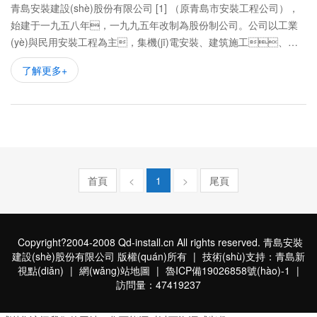
青島安裝建設(shè)股份有限公司 [1] （原青島市安裝工程公司），
始建于一九五八年，一九九五年改制為股份制公司。公司以工業
(yè)與民用安裝工程為主，集機(jī)電安裝、建筑施工、市
政工程施工、化工石油工程施工、基礎(chǔ)工程施
了解更多+
工、國際經(jīng)濟(jì)技術(shù)合作、援外工程承包于一體的
總承包施工企業(yè)。
首頁
<
1
>
尾頁
Copyright?2004-2008 Qd-install.cn All rights reserved. 青島安裝
建設(shè)股份有限公司 版權(quán)所有
|
技術(shù)支持：青島新
視點(diǎn)
|
網(wǎng)站地圖
|
魯ICP備19026858號(hào)-1
|
訪問量：47419237