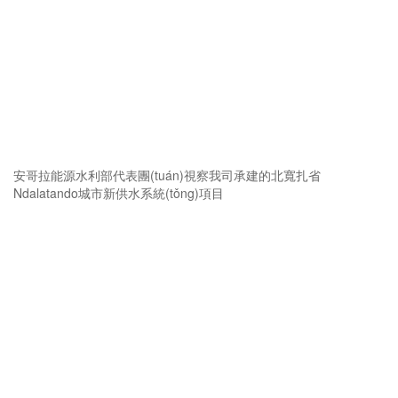
安哥拉能源水利部代表團(tuán)視察我司承建的北寬扎省
Ndalatando城市新供水系統(tǒng)項目