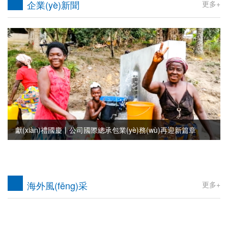
企業(yè)新聞
更多+
獻(xiàn)禮國慶丨公司國際總承包業(yè)務(wù)再迎新篇章
海外風(fēng)采
更多+