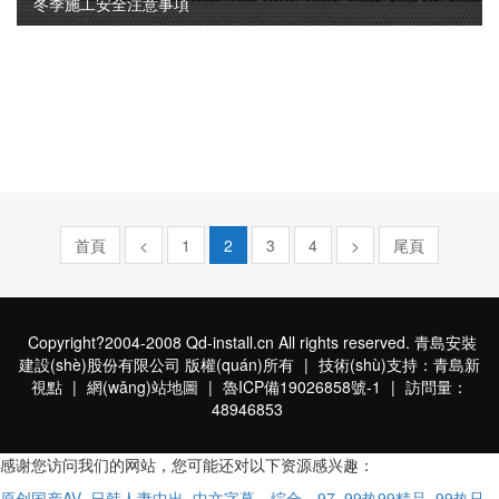
冬季施工安全注意事項
首頁
<
1
2
3
4
>
尾頁
Copyright?2004-2008 Qd-install.cn All rights reserved. 青島安裝
建設(shè)股份有限公司 版權(quán)所有
|
技術(shù)支持：青島新
視點
|
網(wǎng)站地圖
|
魯ICP備19026858號-1
|
訪問量：
48946853
感谢您访问我们的网站，您可能还对以下资源感兴趣：
原创国产AV_日韩人妻中出_中文字幕，综合，97_99热99精品_99热只