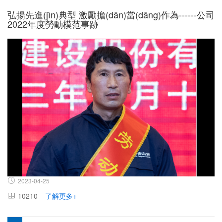
弘揚先進(jìn)典型 激勵擔(dān)當(dāng)作為------公司
2022年度勞動模范事跡
2023-04-25
10210
了解更多+