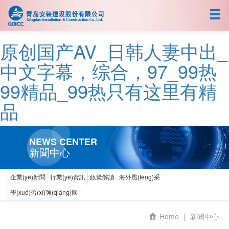
首頁
關(guān)于我們
原创国产AV_日韩人妻中出_
新聞中心
中文字幕，综合，97_99热
99精品_99热只有这里有精
人力資源
品
業(yè)務(wù)拓展
企業(yè)文化
NEWS CENTER
新聞中心
企業(yè)新聞
行業(yè)資訊
政策解讀
海外風(fēng)采
中文
EN
學(xué)習(xí)強(qiáng)國
Home
|
新聞中心