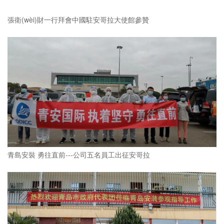
張衛(wèi)財一行拜會中國駐安哥拉大使館參贊
青島安裝 勇往直前---公司五名員工出征安哥拉